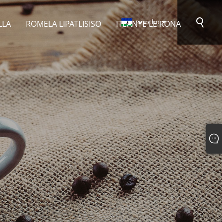
Sesotho
LLA
ROMELA LIPATLISISO
ITEANYE LE RONA