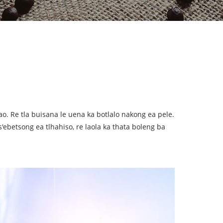
oao. Re tla buisana le uena ka botlalo nakong ea pele.
s'ebetsong ea tlhahiso, re laola ka thata boleng ba