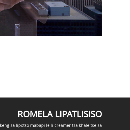
ROMELA LIPATLISISO
keng sa lipotso mabapi le li-creamer tsa khale tse sa