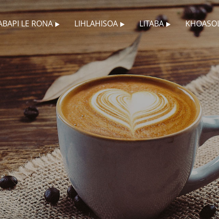
BAPI LE RONA
LIHLAHISOA
LITABA
KHOASO