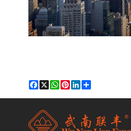
Facebook
X
WhatsApp
Pinterest
LinkedIn
Share