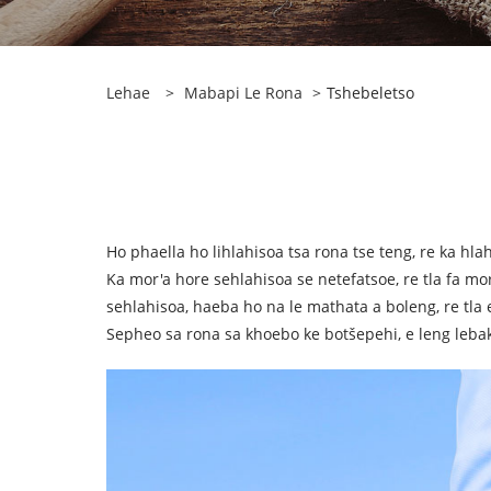
Lehae
>
Mabapi Le Rona
>
Tshebeletso
Ho phaella ho lihlahisoa tsa rona tse teng, re ka hla
Ka mor'a hore sehlahisoa se netefatsoe, re tla fa mor
sehlahisoa, haeba ho na le mathata a boleng, re tla 
Sepheo sa rona sa khoebo ke botšepehi, e leng lebaka